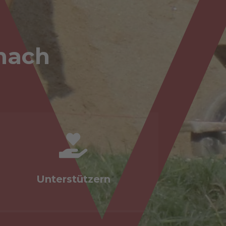
 nach

Unterstützern