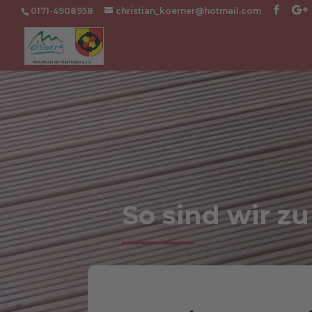
0171-4908958
christian_koerner@hotmail.com
So sind wir zu