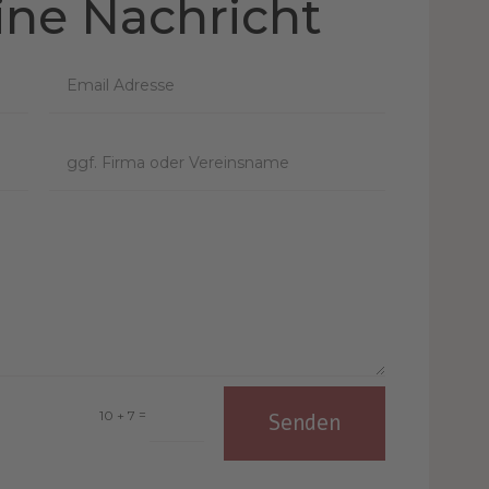
ine Nachricht
=
10 + 7
Senden