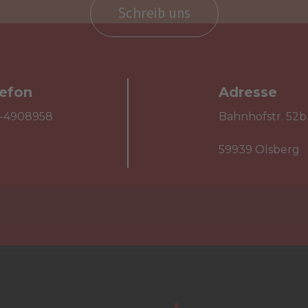
Schreib uns
lefon
Adresse

1-4908958
Bahnhofstr. 52b
59939 Olsberg