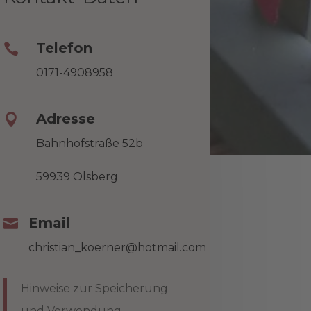
Telefon

0171-4908958
Adresse

Bahnhofstraße 52b
59939 Olsberg
Email

christian_koerner@hotmail.com
Hinweise zur Speicherung
und Verwendung