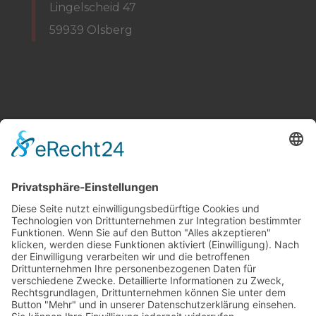
Lingelscheid 47
59939 Olsberg
Tel. 0177-7362855
Mail to: info(at)web-und-buero.de
www.web-und-buero.de