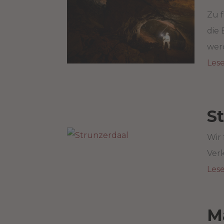
Zu f
die 
werd
Les
S
Wir
Verk
Les
M