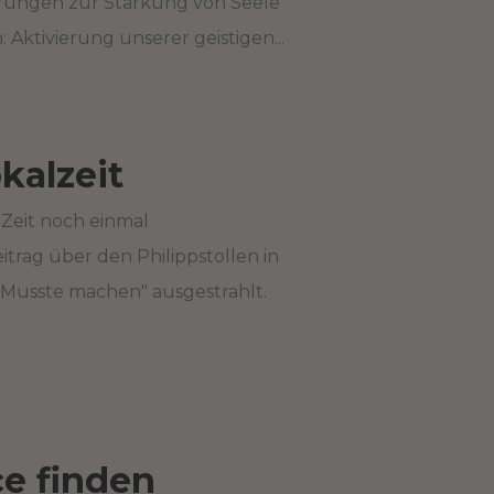
rungen zur Stärkung von Seele
Aktivierung unserer geistigen...
kalzeit
Zeit noch einmal
itrag über den Philippstollen in
 "Musste machen" ausgestrahlt.
ce finden