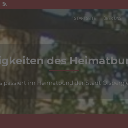
STARTSEITE
ÜBER UNS
igkeiten des Heimatbu
 passiert im Heimatbund der Stadt Olsberg e