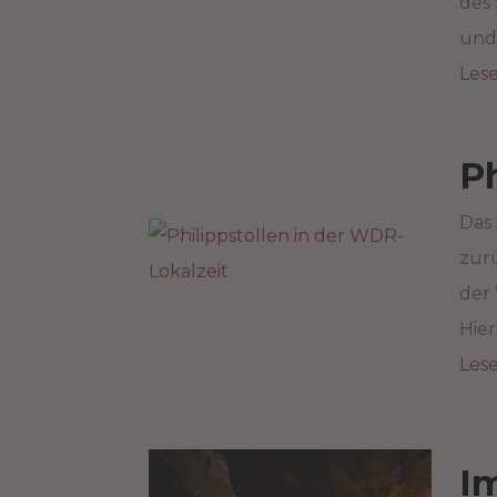
des
und 
Les
Ph
Das 
zurü
der 
Hier
Les
Im