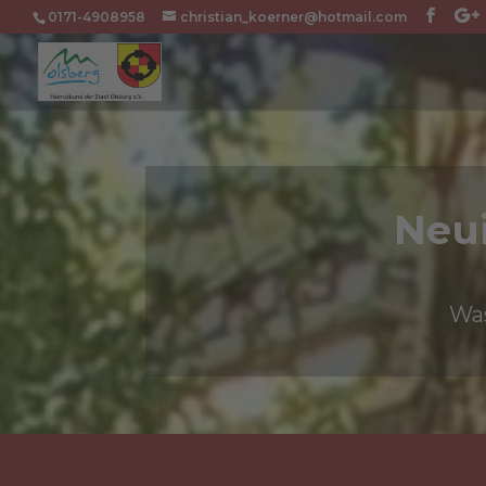
0171-4908958
christian_koerner@hotmail.com
Neu
Was