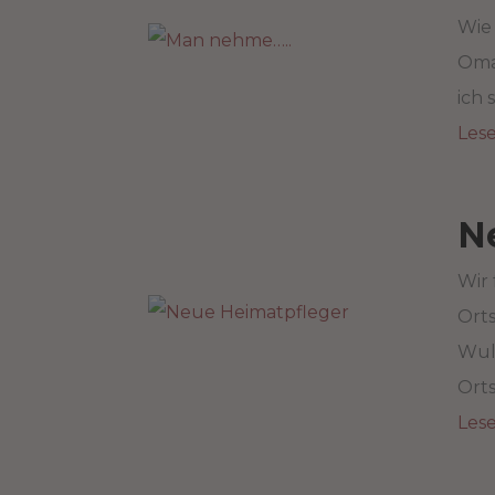
Wie
Oma
ich 
Les
N
Wir 
Orts
Wul
Orts
Les