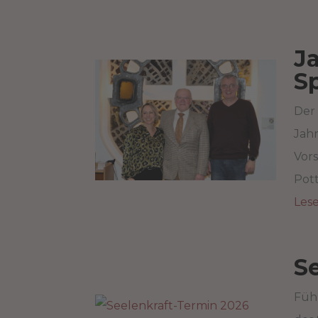
J
S
Der
Jahr
Vors
Pot
Les
S
Führ