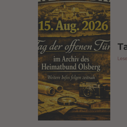
T
Les